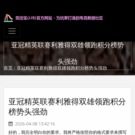
亚冠精英联赛利雅得双雄领跑积分榜势
头强劲
首页
/ 亚冠精英联赛利雅得双雄领跑积分榜势头强劲
亚冠精英联赛利雅得双雄领跑积分
榜势头强劲
2026-04-08 13:42:16
好的，我完全明白你的要求。我将严格按照你的格式要求来撰写