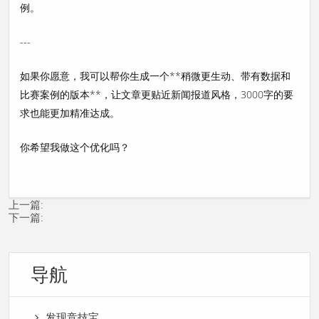
例。
---
如果你愿意，我可以帮你生成一个**稍微更生动、带有数据和
比赛案例的版本**，让文章更贴近新闻报道风格，3000字的要
求也能更加精准达成。
你希望我做这个优化吗？
上一篇:
下一篇:
导航
发现竞技宝