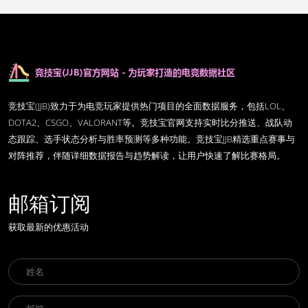
竞技宝(JJB)致力于为电竞玩家提供热门项目的全面数据服务，包括LOL、
DOTA2、CSGO、VALORANT等。竞技宝官网支持实时比分推送、战队动
态跟踪、选手状态分析与胜率预测等多种功能。竞技宝JJB精选重点赛事与
对阵推荐，伴随详细数据报告与趋势解读，让用户快速了解比赛格局。
邮箱订阅
获取最新的优惠活动