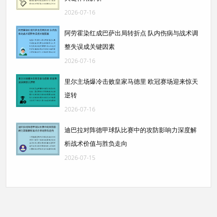
2026-07-16
阿劳霍染红成巴萨出局转折点 队内伤病与战术调
整失误成关键因素
2026-07-16
里尔主场爆冷击败皇家马德里 欧冠赛场迎来惊天
逆转
2026-07-16
迪巴拉对阵德甲球队比赛中的攻防影响力深度解
析战术价值与胜负走向
2026-07-15