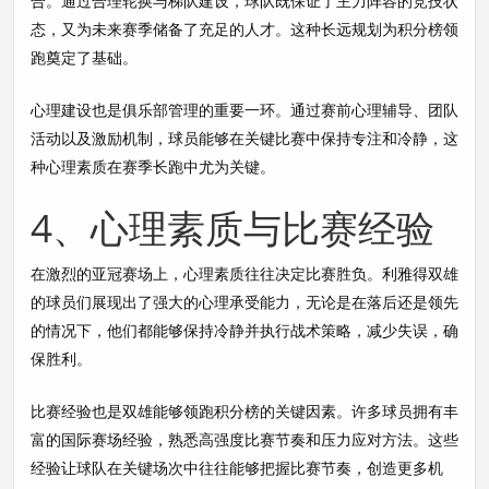
合。通过合理轮换与梯队建设，球队既保证了主力阵容的竞技状
态，又为未来赛季储备了充足的人才。这种长远规划为积分榜领
跑奠定了基础。
心理建设也是俱乐部管理的重要一环。通过赛前心理辅导、团队
活动以及激励机制，球员能够在关键比赛中保持专注和冷静，这
种心理素质在赛季长跑中尤为关键。
4、心理素质与比赛经验
在激烈的亚冠赛场上，心理素质往往决定比赛胜负。利雅得双雄
的球员们展现出了强大的心理承受能力，无论是在落后还是领先
的情况下，他们都能够保持冷静并执行战术策略，减少失误，确
保胜利。
比赛经验也是双雄能够领跑积分榜的关键因素。许多球员拥有丰
富的国际赛场经验，熟悉高强度比赛节奏和压力应对方法。这些
经验让球队在关键场次中往往能够把握比赛节奏，创造更多机