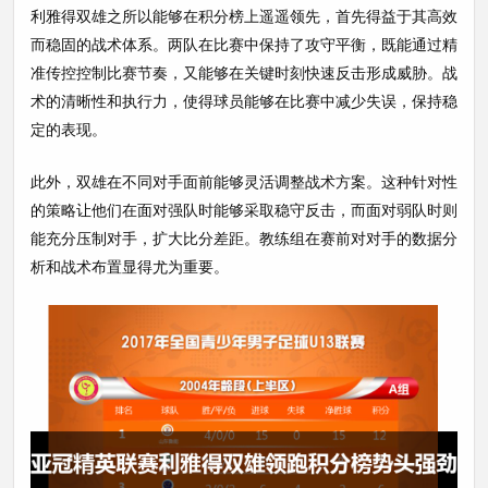
利雅得双雄之所以能够在积分榜上遥遥领先，首先得益于其高效
而稳固的战术体系。两队在比赛中保持了攻守平衡，既能通过精
准传控控制比赛节奏，又能够在关键时刻快速反击形成威胁。战
术的清晰性和执行力，使得球员能够在比赛中减少失误，保持稳
定的表现。
此外，双雄在不同对手面前能够灵活调整战术方案。这种针对性
的策略让他们在面对强队时能够采取稳守反击，而面对弱队时则
能充分压制对手，扩大比分差距。教练组在赛前对对手的数据分
析和战术布置显得尤为重要。