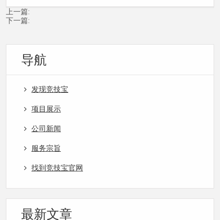
上一篇:
下一篇:
导航
发现竞技宝
项目展示
公司新闻
服务宗旨
找到竞技宝官网
最新文章