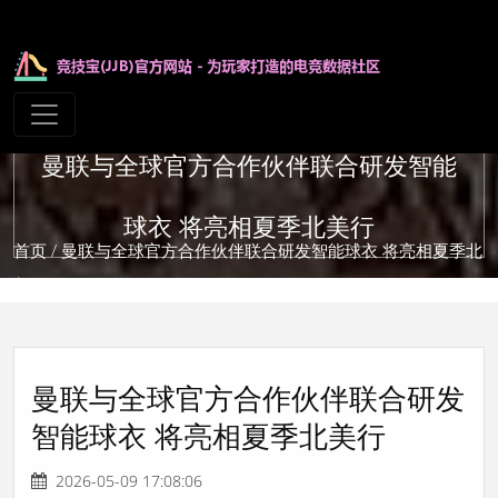
曼联与全球官方合作伙伴联合研发智能
球衣 将亮相夏季北美行
首页
/ 曼联与全球官方合作伙伴联合研发智能球衣 将亮相夏季北
美行
曼联与全球官方合作伙伴联合研发
智能球衣 将亮相夏季北美行
2026-05-09 17:08:06