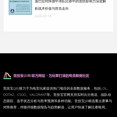
迪巴拉对阵德甲球队比赛中的攻防影响力深度解
析战术价值与胜负走向
2026-07-15
竞技宝(JJB)致力于为电竞玩家提供热门项目的全面数据服务，包括LOL、
DOTA2、CSGO、VALORANT等。竞技宝官网支持实时比分推送、战队动
态跟踪、选手状态分析与胜率预测等多种功能。竞技宝JJB精选重点赛事与
对阵推荐，伴随详细数据报告与趋势解读，让用户快速了解比赛格局。