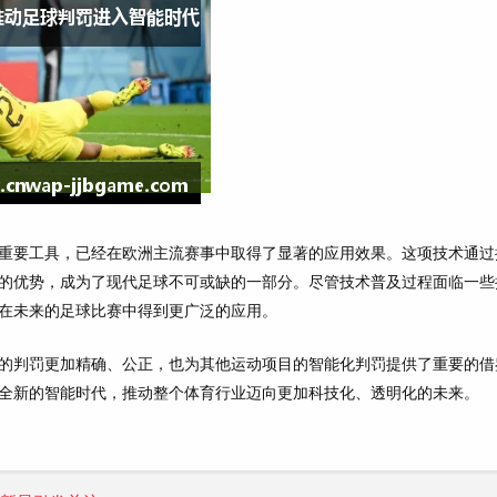
重要工具，已经在欧洲主流赛事中取得了显著的应用效果。这项技术通过
的优势，成为了现代足球不可或缺的一部分。尽管技术普及过程面临一些
在未来的足球比赛中得到更广泛的应用。
的判罚更加精确、公正，也为其他运动项目的智能化判罚提供了重要的借
全新的智能时代，推动整个体育行业迈向更加科技化、透明化的未来。