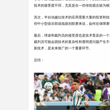
技术的接受度不同，尤其是在一些传统观念较为根
其次，半自动越位技术的应用需要大量的投资和技
些中小型俱乐部或低级别联赛来说，如何在保障赛
最后，球迷和裁判员的接受度也是技术普及的一个
裁判员可能会因技术的复杂性和透明度问题产生不
新技术，是未来推广的一个重要环节。
总结：