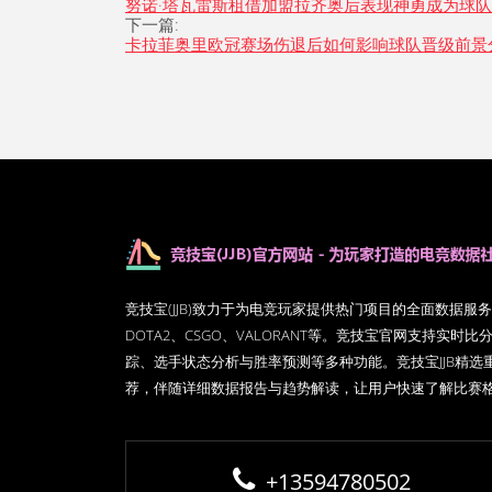
努诺·塔瓦雷斯租借加盟拉齐奥后表现神勇成为球
下一篇:
卡拉菲奥里欧冠赛场伤退后如何影响球队晋级前景
竞技宝(JJB)致力于为电竞玩家提供热门项目的全面数据服务
DOTA2、CSGO、VALORANT等。竞技宝官网支持实时
踪、选手状态分析与胜率预测等多种功能。竞技宝JJB精选
荐，伴随详细数据报告与趋势解读，让用户快速了解比赛
+13594780502