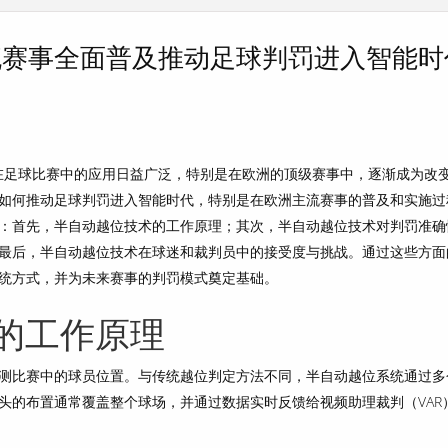
流赛事全面普及推动足球判罚进入智能时
）在足球比赛中的应用日益广泛，特别是在欧洲的顶级赛事中，逐渐成为改
如何推动足球判罚进入智能时代，特别是在欧洲主流赛事的普及和实施过
：首先，半自动越位技术的工作原理；其次，半自动越位技术对判罚准确
最后，半自动越位技术在球迷和裁判员中的接受度与挑战。通过这些方面
统方式，并为未来赛事的判罚模式奠定基础。
的工作原理
测比赛中的球员位置。与传统越位判定方法不同，半自动越位系统通过多
头的布置通常覆盖整个球场，并通过数据实时反馈给视频助理裁判（VAR