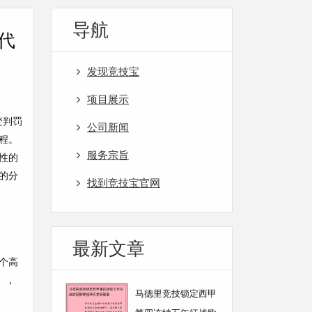
导航
代
发现竞技宝
项目展示
变判罚
公司新闻
程。
服务宗旨
性的
的分
找到竞技宝官网
最新文章
个高
），
马德里竞技锁定西甲