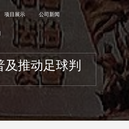
项目展示
公司新闻
网
普及推动足球判