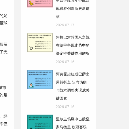
第四连续五年征战欧
冠联赛创造历史新篇
的足
章
量球
2026-07-17
阿拉巴对阵国米之战
影留
在德甲争冠走势中的
了无
决定性关键作用解析
2026-07-16
阿劳霍染红成巴萨出
局转折点 队内伤病
城市
与战术调整失误成关
的足
键因素
2026-07-16
、经
里尔主场爆冷击败皇
不仅
家马德里 欧冠赛场