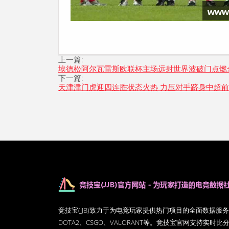
上一篇:
埃德松阿尔瓦雷斯欧联杯主场远射世界波破门点燃
下一篇:
天津津门虎迎四连胜状态火热 力压对手跻身中超
竞技宝(JJB)致力于为电竞玩家提供热门项目的全面数据服务
DOTA2、CSGO、VALORANT等。竞技宝官网支持实时