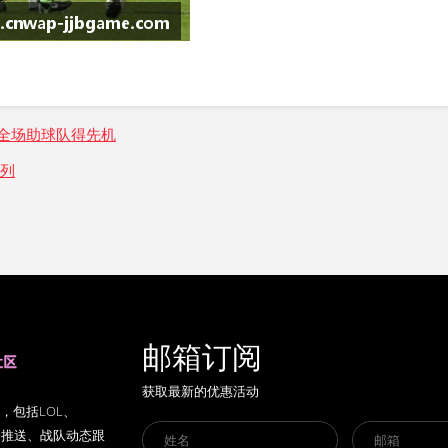
全场助球队得先机
前列
邮箱订阅
获取最新的优惠活动
，包括LOL、
比分推送、战队动态跟