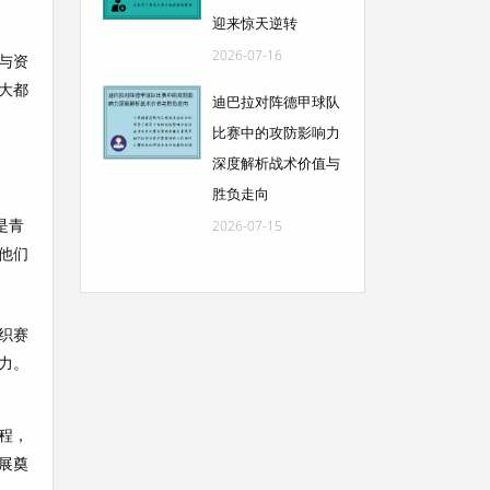
迎来惊天逆转
2026-07-16
与资
大都
迪巴拉对阵德甲球队
比赛中的攻防影响力
深度解析战术价值与
胜负走向
是青
2026-07-15
他们
织赛
力。
程，
展奠