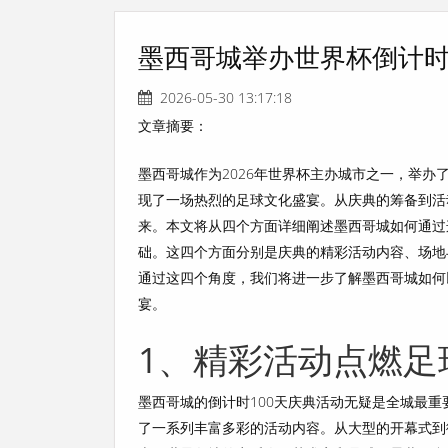
墨西哥城举办世界杯倒计时
2026-05-30 13:17:18
文章摘要：
墨西哥城作为2026年世界杯主办城市之一，举办
现了一场热烈的足球文化盛宴。从庆典的筹备到活
来。本文将从四个方面详细阐述墨西哥城如何通过
础。这四个方面分别是庆典的精彩活动内容、场地
通过这四个角度，我们将进一步了解墨西哥城如何
宴。
1、精彩活动点燃足
墨西哥城的倒计时100天庆典活动无疑是全城最重
了一系列丰富多彩的活动内容。从大型的开幕式到