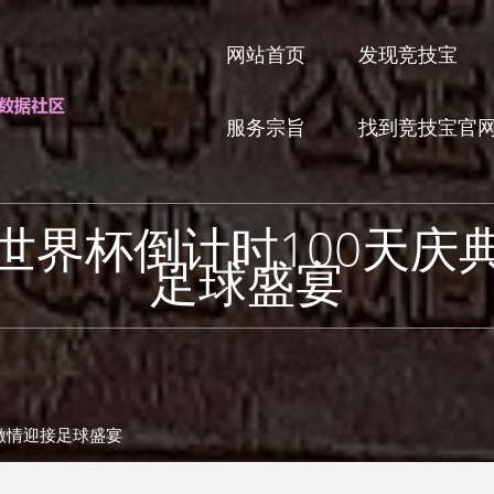
网站首页
发现竞技宝
服务宗旨
找到竞技宝官
世界杯倒计时100天庆
足球盛宴
燃激情迎接足球盛宴