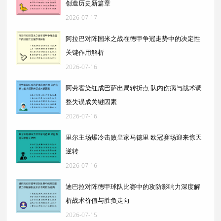
创造历史新篇章
2026-07-17
阿拉巴对阵国米之战在德甲争冠走势中的决定性
关键作用解析
2026-07-16
阿劳霍染红成巴萨出局转折点 队内伤病与战术调
整失误成关键因素
2026-07-16
里尔主场爆冷击败皇家马德里 欧冠赛场迎来惊天
逆转
2026-07-16
迪巴拉对阵德甲球队比赛中的攻防影响力深度解
析战术价值与胜负走向
2026-07-15