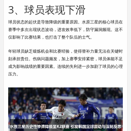
3、球员表现下滑
球员状态的起伏是导致降级的重要原因。水原三星的核心球员在
赛季中多次出现状态波动，进攻效率低下，防守漏洞频现。这不
仅影响了比赛结果，也打击了整个队伍的士气。
年轻球员缺乏锻炼机会和比赛经验，使得替补力量无法在关键时
刻承担责任。伤病问题频发，加上赛季安排紧密，球员体能不足
成为影响战绩的重要因素。连续的失利进一步加剧了球员的心理
压力。