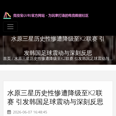
水原三星历史性惨遭降级至K2联赛 引
发韩国足球震动与深刻反思
首页
/ 水原三星历史性惨遭降级至K2联赛 引发韩国足球震动与
深刻反思
水原三星历史性惨遭降级至K2联
赛 引发韩国足球震动与深刻反思
2026-06-07 16:48:45