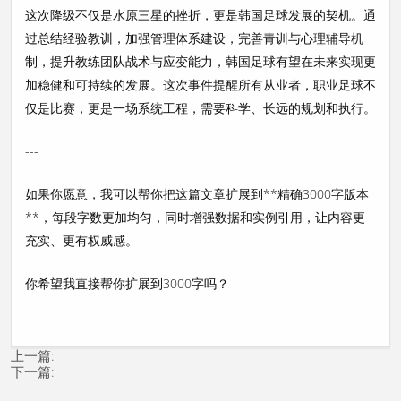
这次降级不仅是水原三星的挫折，更是韩国足球发展的契机。通
过总结经验教训，加强管理体系建设，完善青训与心理辅导机
制，提升教练团队战术与应变能力，韩国足球有望在未来实现更
加稳健和可持续的发展。这次事件提醒所有从业者，职业足球不
仅是比赛，更是一场系统工程，需要科学、长远的规划和执行。
---
如果你愿意，我可以帮你把这篇文章扩展到**精确3000字版本
**，每段字数更加均匀，同时增强数据和实例引用，让内容更
充实、更有权威感。
你希望我直接帮你扩展到3000字吗？
上一篇:
下一篇: