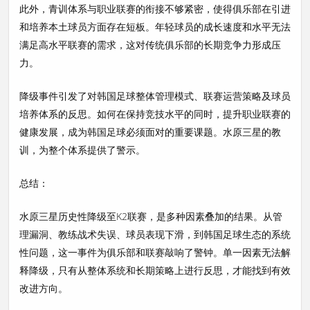
此外，青训体系与职业联赛的衔接不够紧密，使得俱乐部在引进
和培养本土球员方面存在短板。年轻球员的成长速度和水平无法
满足高水平联赛的需求，这对传统俱乐部的长期竞争力形成压
力。
降级事件引发了对韩国足球整体管理模式、联赛运营策略及球员
培养体系的反思。如何在保持竞技水平的同时，提升职业联赛的
健康发展，成为韩国足球必须面对的重要课题。水原三星的教
训，为整个体系提供了警示。
总结：
水原三星历史性降级至K2联赛，是多种因素叠加的结果。从管
理漏洞、教练战术失误、球员表现下滑，到韩国足球生态的系统
性问题，这一事件为俱乐部和联赛敲响了警钟。单一因素无法解
释降级，只有从整体系统和长期策略上进行反思，才能找到有效
改进方向。