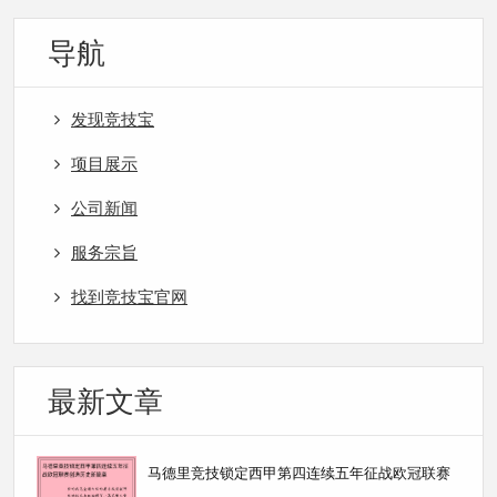
导航
发现竞技宝
项目展示
公司新闻
服务宗旨
找到竞技宝官网
最新文章
马德里竞技锁定西甲第四连续五年征战欧冠联赛