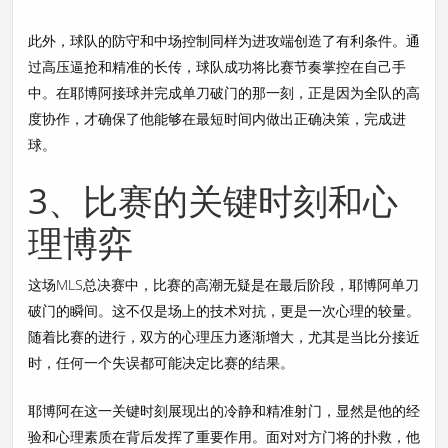
此外，球队的防守和中场控制同样为进攻端创造了有利条件。通
过高压逼抢和精准的长传，球队成功将比赛节奏掌控在自己手
中。在耶博阿接球并完成单刀破门的那一刻，正是因为全队的高
度协作，才确保了他能够在最短时间内做出正确决策，完成进
球。
3、比赛的关键时刻和心
理博弈
这场MLS总决赛中，比赛的高潮无疑是在最后阶段，耶博阿单刀
破门的瞬间。这不仅是场上的技术对抗，更是一次心理的较量。
随着比赛的进行，双方的心理压力逐渐增大，尤其是当比分接近
时，任何一个失误都可能决定比赛的结果。
耶博阿在这一关键时刻展现出的冷静和精准射门，显然是他的经
验和心理素质在背后发挥了重要作用。面对对方门将的扑救，他