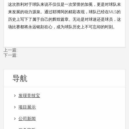
这次胜利对于球队来说不仅仅是一次荣誉的加冕，更是对球队未
来发展的动力源泉。通过耶博阿的精彩表现，球队已经在MLS的
历史上写下了属于自己的辉煌篇章。无论是对球迷还是球员，这
场比赛都将永远铭刻在心，成为球队历史上不可忘却的时刻。
上一篇:
下一篇:
导航
发现竞技宝
项目展示
公司新闻