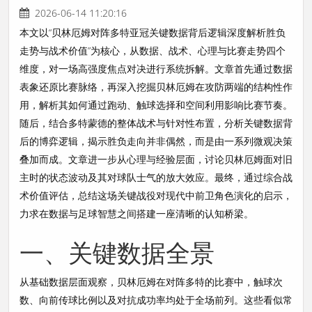
2026-06-14 11:20:16
本文以“贝林厄姆对阵多特亚冠关键数据背后逻辑深度解析胜负
走势与战术价值”为核心，从数据、战术、心理与比赛走势四个
维度，对一场高强度焦点对决进行系统拆解。文章首先通过数据
表象还原比赛脉络，再深入挖掘贝林厄姆在攻防两端的结构性作
用，解析其如何通过跑动、触球选择和空间利用影响比赛节奏。
随后，结合多特蒙德的整体战术与针对性布置，分析关键数据背
后的博弈逻辑，揭示胜负走向并非偶然，而是由一系列微观决策
叠加而成。文章进一步从心理与经验层面，讨论贝林厄姆面对旧
主时的状态波动及其对球队士气的放大效应。最终，通过综合战
术价值评估，总结这场关键战役对现代中前卫角色演化的启示，
力求在数据与足球智慧之间搭建一座清晰的认知桥梁。
一、关键数据全景
从基础数据层面观察，贝林厄姆在对阵多特的比赛中，触球次
数、向前传球比例以及对抗成功率均处于全场前列。这些看似常