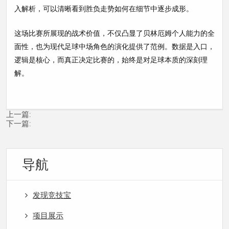
入解析，可以清晰看到胜负走势如何在细节中逐步成形。
这场比赛所展现的战术价值，不仅凸显了贝林厄姆个人能力的全
面性，也为现代足球中场角色的演化提供了范例。数据是入口，
逻辑是核心，而真正决定比赛的，始终是对足球本质的深刻理
解。
上一篇:
下一篇:
导航
发现竞技宝
项目展示