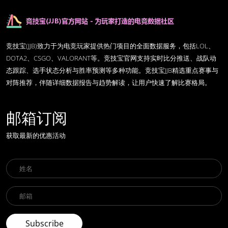
竞技宝(JJB)致力于为电竞玩家提供热门项目的全面数据服务，包括LOL、
DOTA2、CSGO、VALORANT等。竞技宝官网支持实时比分推送、战队动
态跟踪、选手状态分析与胜率预测等多种功能。竞技宝JJB精选重点赛事与
对阵推荐，伴随详细数据报告与趋势解读，让用户快速了解比赛格局。
邮箱订阅
获取最新的优惠活动