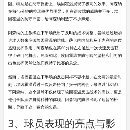
阻。特别是在防守反击上，埃因霍温展现了极高的效率。阿森纳
在前45分钟的控球率优势明显，但在进攻端的威胁并不多，埃
因霍温的防守严密，给阿森纳制造了不少麻烦。
阿森纳的主教练在下半场做出了及时的战术调整，尝试通过增加
进攻人数来突破埃因霍温的防线。萨卡的内切和马丁内利的速度
逐渐发挥作用，阿森纳也在第60分钟左右通过一次快速反击获
得了破门的机会。尽管如此，埃因霍温在防守端的坚韧和门将的
出色发挥仍然让他们保持了比赛的悬念。
然而，埃因霍温在下半场的反击同样不容小觑。在比赛的最后时
刻，埃因霍温通过一次反击得到了扳平的机会，最终以1比1战
平阿森纳。这个进球不仅体现了埃因霍温反击战术的高效，更是
他们全队顽强拼搏精神的体现。阿森纳的防线出现了短暂的松
懈，导致了这一致命的失误。
3、球员表现的亮点与影