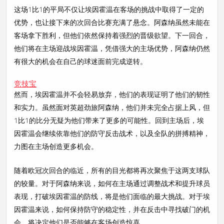
这场1比1的平局不仅让埃因霍温在客场的挑战中取得了一定的
优势，也让接下来的次回合比赛充满了悬念。阿森纳虽然未能在
客场拿下胜利，但他们依然保持着强烈的晋级欲望。下一回合，
他们将在主场迎战埃因霍温，凭借强大的主场优势，阿森纳仍然
有很大的机会在自己的球迷面前完成逆转。
竞技宝
然而，埃因霍温并不会轻易放弃，他们的表现证明了他们的韧性
和实力。虽然面对英超劲旅阿森纳，他们并未完全占据上风，但
1比1的比分无疑为他们带来了更多的可能性。回到主场后，埃
因霍温会继续依靠他们的防守反击战术，以及全队的拼搏精神，
力图在主场创造更多机会。
随着欧冠次回合的临近，所有的目光都将再次聚焦于这两支球队
的较量。对于阿森纳来说，如何在主场通过调整战术和提升球员
表现，打破埃因霍温的防线，将是他们面临的最大挑战。对于埃
因霍温来说，如何保持防守的稳定性，并在反击中寻找破门的机
会，将决定他们是否能够在客场创造惊喜。