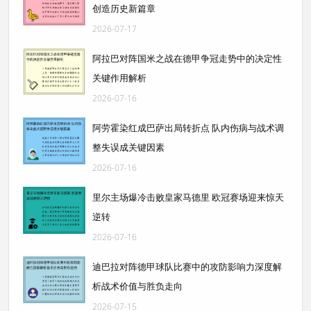
创造历史新篇章
2026-07-17
阿拉巴对阵国米之战在德甲争冠走势中的决定性
关键作用解析
2026-07-16
阿劳霍染红成巴萨出局转折点 队内伤病与战术调
整失误成关键因素
2026-07-16
里尔主场爆冷击败皇家马德里 欧冠赛场迎来惊天
逆转
2026-07-16
迪巴拉对阵德甲球队比赛中的攻防影响力深度解
析战术价值与胜负走向
2026-07-15