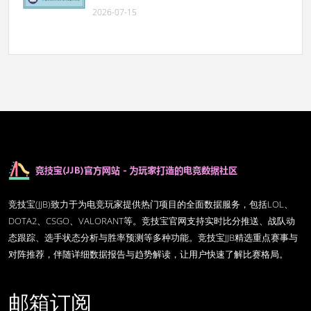
2026-07-15
竞技宝(JJB)致力于为电竞玩家提供热门项目的全面数据服务，包括LOL、
DOTA2、CSGO、VALORANT等。竞技宝官网支持实时比分推送、战队动
态跟踪、选手状态分析与胜率预测等多种功能。竞技宝JJB精选重点赛事与
对阵推荐，伴随详细数据报告与趋势解读，让用户快速了解比赛格局。
邮箱订阅