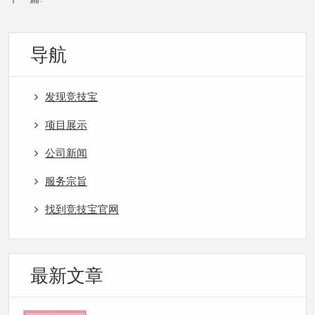
导航
发现竞技宝
项目展示
公司新闻
服务宗旨
找到竞技宝官网
最新文章