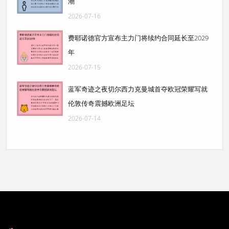
潮
2026-07-16
费耶诺德官方宣布主力门将续约合同延长至2029
年
2026-07-15
蓝军奇迹之夜切尔西力克曼城首夺欧冠荣耀写就
伦敦传奇震撼欧洲足坛
2026-07-14