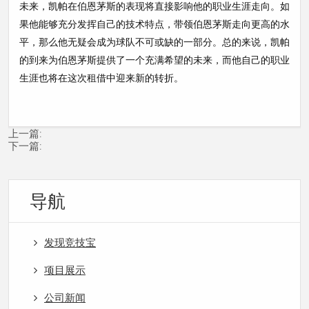
未来，凯帕在伯恩茅斯的表现将直接影响他的职业生涯走向。如
果他能够充分发挥自己的技术特点，带领伯恩茅斯走向更高的水
平，那么他无疑会成为球队不可或缺的一部分。总的来说，凯帕
的到来为伯恩茅斯提供了一个充满希望的未来，而他自己的职业
生涯也将在这次租借中迎来新的转折。
上一篇:
下一篇:
导航
发现竞技宝
项目展示
公司新闻