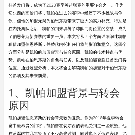
任首发门将，成为了2023赛季英超联赛的重要转会之一。作为
切尔西的高价门将，凯帕在过去的赛季中经历了不少挑战与争
议，但他的加盟无疑为伯恩茅斯带来了巨大的实力补充。特别是
在内托离队之后，凯帕的到来填补了球队门将位置的空缺，成为
了伯恩茅斯新赛季的重要一员。本文将从四个方面详细阐述凯帕
租借加盟伯恩茅斯，并替代内托担任门将的影响和意义。这四个
方面分别是凯帕的加盟背景与转会原因、凯帕的技术特点与优
势、凯帕在伯恩茅斯的角色与任务、以及凯帕能否胜任首发门将
位置。通过这些分析，本文将全面解读凯帕的加盟对于伯恩茅斯
的影响及其未来前景。
1、凯帕加盟背景与转会
原因
凯帕加盟伯恩茅斯的转会背景较为复杂。作为2018年夏季转会
窗中最昂贵的门将，凯帕曾在切尔西的表现受到过一些质疑。他
在蓝军的前几年经历了不少高光时刻，同时也不乏低迷表现。尤