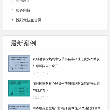
公司新闻
服务宗旨
找到竞技宝官网
最新案例
麦迪逊掌控热刺中场节奏精准梳理进攻多次助攻
引领球队火力全开
2026-07-17
面对国家队核心球员伤停消息球队如何调整心态
与战术布局
2026-07-17
阿森纳英超主场1比0绝杀曼城 迎来久违的胜利高