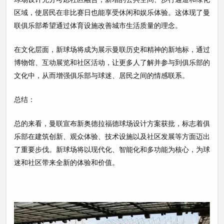
区域，使居民在非比赛日也能享受休闲和娱乐体验。这体现了曼
联俱乐部希望通过体育设施改善城市生活质量的理念。
在文化层面，新球场将成为展示曼联历史和精神的新地标，通过
博物馆、互动展览和社区活动，让更多人了解并参与到俱乐部的
文化中，从而增强俱乐部与球迷、居民之间的情感联系。
总结：
总的来看，曼联宣布新奥德拉福德球场设计方案获批，标志着俱
乐部在建筑创新、观众体验、技术设施以及社区发展等方面迈出
了重要步伐。新球场将以现代化、智能化和多功能为核心，为球
迷和社区带来全新的体验和价值。