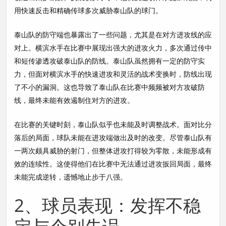
用快速反击和精确传球多次威胁泰山队的球门。
泰山队的防守端也暴露出了一些问题，尤其是在对方进攻线的应
对上。横滨水手在比赛中展现出强大的进攻火力，多次通过传中
和短传渗透攻破泰山队的防线。泰山队虽然拥有一定的防守实
力，但面对横滨水手的快速进攻和灵活的战术变换时，防线出现
了不小的漏洞。这也导致了泰山队在比赛中频频被对方攻破防
线，最终未能有效遏制住对方的进攻。
在比赛的关键时刻，泰山队似乎也未能及时调整战术。面对比分
落后的局面，球队未能在进攻端做出及时的改变。尽管泰山队有
一两次颇具威胁的射门，但整体进攻打得较为零散，未能形成有
效的连续性。这使得他们在比赛中无法通过进攻扳回局面，最终
未能完成逆转，遗憾地止步于八强。
2、球员表现：发挥不稳