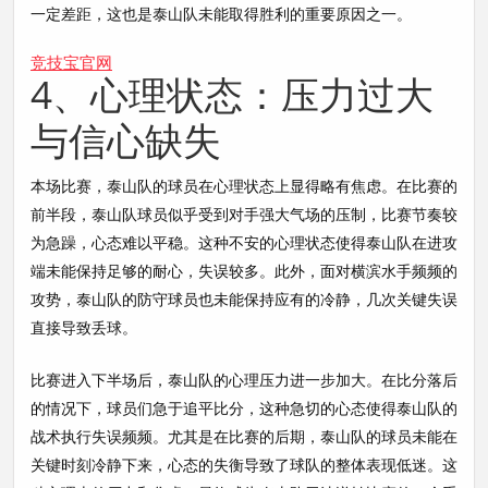
一定差距，这也是泰山队未能取得胜利的重要原因之一。
竞技宝官网
4、心理状态：压力过大
与信心缺失
本场比赛，泰山队的球员在心理状态上显得略有焦虑。在比赛的
前半段，泰山队球员似乎受到对手强大气场的压制，比赛节奏较
为急躁，心态难以平稳。这种不安的心理状态使得泰山队在进攻
端未能保持足够的耐心，失误较多。此外，面对横滨水手频频的
攻势，泰山队的防守球员也未能保持应有的冷静，几次关键失误
直接导致丢球。
比赛进入下半场后，泰山队的心理压力进一步加大。在比分落后
的情况下，球员们急于追平比分，这种急切的心态使得泰山队的
战术执行失误频频。尤其是在比赛的后期，泰山队的球员未能在
关键时刻冷静下来，心态的失衡导致了球队的整体表现低迷。这