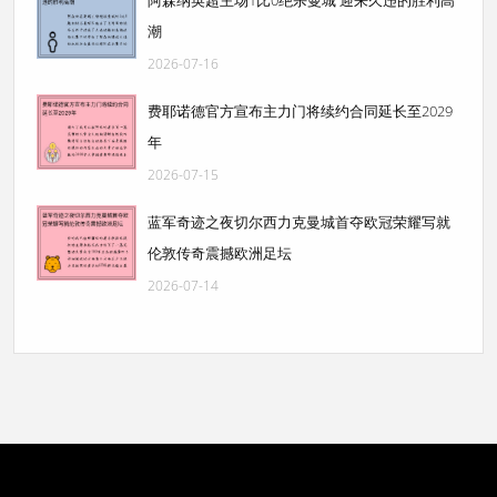
潮
2026-07-16
费耶诺德官方宣布主力门将续约合同延长至2029
年
2026-07-15
蓝军奇迹之夜切尔西力克曼城首夺欧冠荣耀写就
伦敦传奇震撼欧洲足坛
2026-07-14