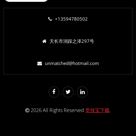
+13594780502
天长市润踩之泽297号
unmatched@hotmail.com
2026 All Rights Reserved
竞技宝下载
.