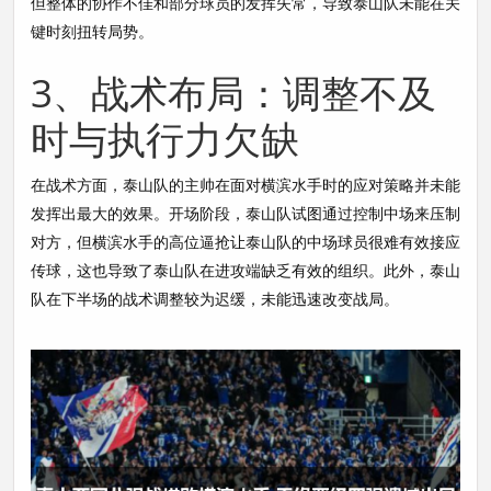
但整体的协作不佳和部分球员的发挥失常，导致泰山队未能在关
键时刻扭转局势。
3、战术布局：调整不及
时与执行力欠缺
在战术方面，泰山队的主帅在面对横滨水手时的应对策略并未能
发挥出最大的效果。开场阶段，泰山队试图通过控制中场来压制
对方，但横滨水手的高位逼抢让泰山队的中场球员很难有效接应
传球，这也导致了泰山队在进攻端缺乏有效的组织。此外，泰山
队在下半场的战术调整较为迟缓，未能迅速改变战局。