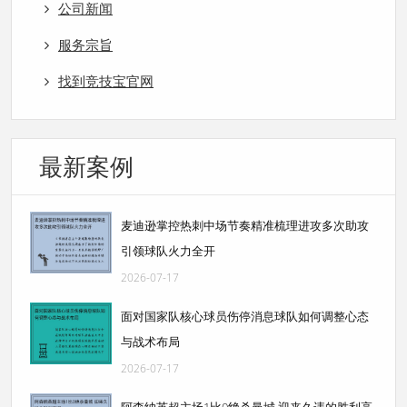
公司新闻
服务宗旨
找到竞技宝官网
最新案例
麦迪逊掌控热刺中场节奏精准梳理进攻多次助攻
引领球队火力全开
2026-07-17
面对国家队核心球员伤停消息球队如何调整心态
与战术布局
2026-07-17
阿森纳英超主场1比0绝杀曼城 迎来久违的胜利高