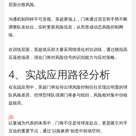
层面分散风险。
沟通机制同样不可忽视。英超赛场上，门将通过语言和手势不断
调整队友站位，实时更新风险信息，从而形成动态风险控制网
络。
在训练层面，英超俱乐部大量采用情境化对抗训练，通过模拟高
压逼抢场景，强化门将对风险信号的识别能力与应对策略。
4、实战应用路径分析
在实战应用中，英超门将短传出球风险控制往往呈现出明显的球
队风格差异。控球型球队强调门将参与组织，风险相对集中但收
益较高。
jjb
以曼城为代表的体系中，门将不仅是传球发起点，更是吸引对手
压迫的重要节点，通过“以险换势”创造中前场空间。