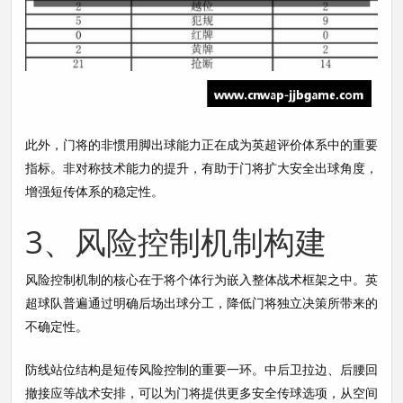
此外，门将的非惯用脚出球能力正在成为英超评价体系中的重要
指标。非对称技术能力的提升，有助于门将扩大安全出球角度，
增强短传体系的稳定性。
3、风险控制机制构建
风险控制机制的核心在于将个体行为嵌入整体战术框架之中。英
超球队普遍通过明确后场出球分工，降低门将独立决策所带来的
不确定性。
防线站位结构是短传风险控制的重要一环。中后卫拉边、后腰回
撤接应等战术安排，可以为门将提供更多安全传球选项，从空间