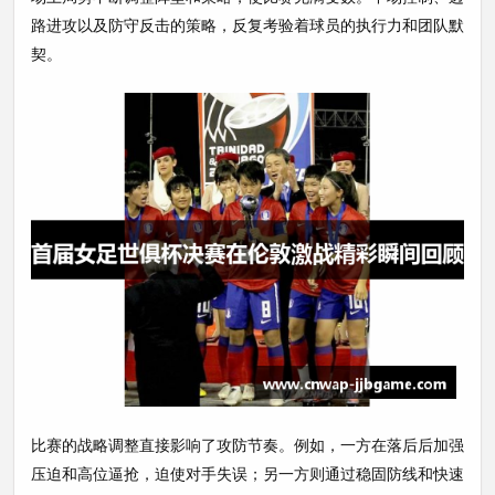
路进攻以及防守反击的策略，反复考验着球员的执行力和团队默
契。
比赛的战略调整直接影响了攻防节奏。例如，一方在落后后加强
压迫和高位逼抢，迫使对手失误；另一方则通过稳固防线和快速