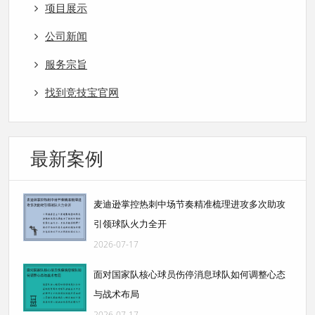
项目展示
公司新闻
服务宗旨
找到竞技宝官网
最新案例
麦迪逊掌控热刺中场节奏精准梳理进攻多次助攻
引领球队火力全开
2026-07-17
面对国家队核心球员伤停消息球队如何调整心态
与战术布局
2026-07-17