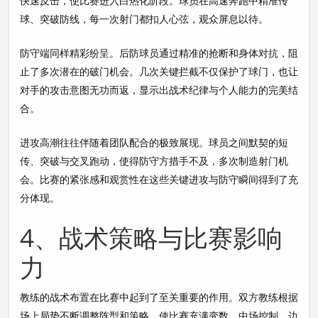
快速反击，使比赛进入白热化阶段。球员在高速奔跑中精准传
球、突破防线，每一次射门都扣人心弦，观众屏息以待。
防守端同样精彩纷呈。后防球员通过精准的抢断和身体对抗，阻
止了多次潜在的破门机会。几次关键拦截不仅保护了球门，也让
对手的攻击意图无功而返，显示出战术纪律与个人能力的完美结
合。
进攻高潮往往伴随着团队配合的极致展现。球员之间默契的短
传、突破与交叉跑动，使得防守方措手不及，多次制造射门机
会。比赛的紧张感和观赏性在这些关键进攻与防守瞬间得到了充
分体现。
4、战术策略与比赛影响
力
教练的战术布置在比赛中起到了至关重要的作用。双方教练根据
场上局势不断调整阵型和策略，使比赛充满变数。中场控制、边