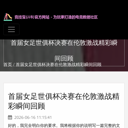
首届女足世俱杯决赛在伦敦激战精彩瞬
间回顾
首页
/ 首届女足世俱杯决赛在伦敦激战精彩瞬间回顾
首届女足世俱杯决赛在伦敦激战精
彩瞬间回顾
2026-06-16 11:15:41
好的，我完全明白你的要求。我将根据你的说明写一篇完整的文