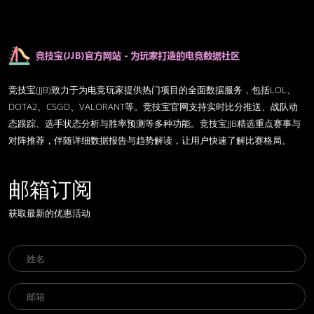
竞技宝(JJB)致力于为电竞玩家提供热门项目的全面数据服务，包括LOL、
DOTA2、CSGO、VALORANT等。竞技宝官网支持实时比分推送、战队动
态跟踪、选手状态分析与胜率预测等多种功能。竞技宝JJB精选重点赛事与
对阵推荐，伴随详细数据报告与趋势解读，让用户快速了解比赛格局。
邮箱订阅
获取最新的优惠活动