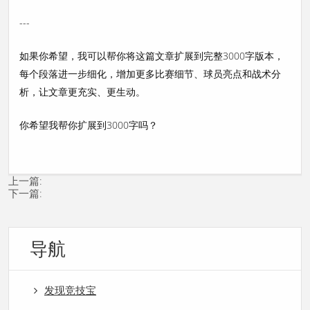
---
如果你希望，我可以帮你将这篇文章扩展到完整3000字版本，
每个段落进一步细化，增加更多比赛细节、球员亮点和战术分
析，让文章更充实、更生动。
你希望我帮你扩展到3000字吗？
上一篇:
下一篇:
导航
发现竞技宝