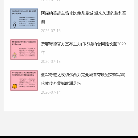
阿森纳英超主场1比0绝杀曼城 迎来久违的胜利高
潮
2026-07-16
费耶诺德官方宣布主力门将续约合同延长至2029
年
2026-07-15
蓝军奇迹之夜切尔西力克曼城首夺欧冠荣耀写就
伦敦传奇震撼欧洲足坛
2026-07-14