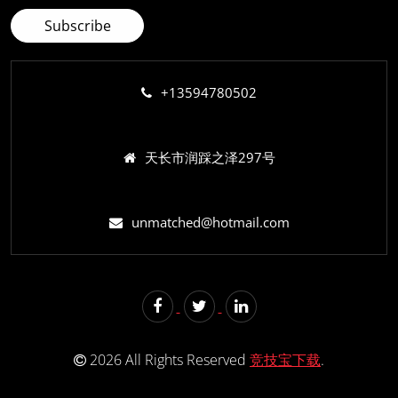
+13594780502
天长市润踩之泽297号
unmatched@hotmail.com
2026 All Rights Reserved
竞技宝下载
.