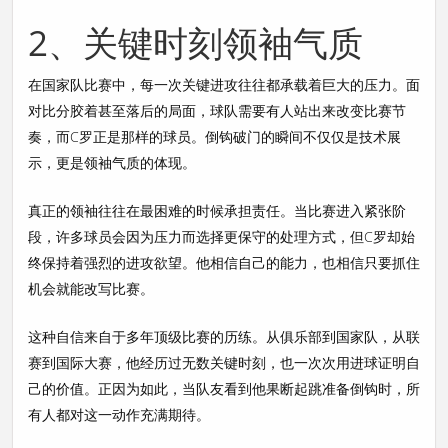
2、关键时刻领袖气质
在国家队比赛中，每一次关键进攻往往都承载着巨大的压力。面
对比分胶着甚至落后的局面，球队需要有人站出来改变比赛节
奏，而C罗正是那样的球员。倒钩破门的瞬间不仅仅是技术展
示，更是领袖气质的体现。
真正的领袖往往在最困难的时候承担责任。当比赛进入紧张阶
段，许多球员会因为压力而选择更保守的处理方式，但C罗却始
终保持着强烈的进攻欲望。他相信自己的能力，也相信只要抓住
机会就能改写比赛。
这种自信来自于多年顶级比赛的历练。从俱乐部到国家队，从联
赛到国际大赛，他经历过无数关键时刻，也一次次用进球证明自
己的价值。正因为如此，当队友看到他果断起跳准备倒钩时，所
有人都对这一动作充满期待。