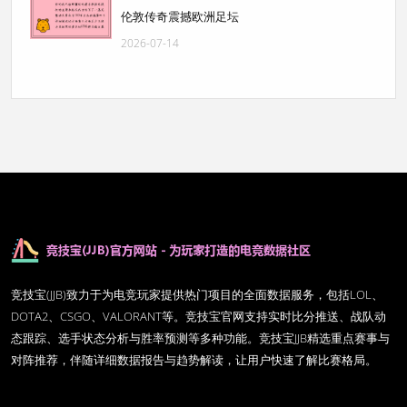
伦敦传奇震撼欧洲足坛
2026-07-14
竞技宝(JJB)致力于为电竞玩家提供热门项目的全面数据服务，包括LOL、
DOTA2、CSGO、VALORANT等。竞技宝官网支持实时比分推送、战队动
态跟踪、选手状态分析与胜率预测等多种功能。竞技宝JJB精选重点赛事与
对阵推荐，伴随详细数据报告与趋势解读，让用户快速了解比赛格局。