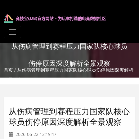
从伤病管理到赛程压力国家队核心球员
伤停原因深度解析全景观察
首页
/ 从伤病管理到赛程压力国家队核心球员伤停原因深度解析
全景观察
从伤病管理到赛程压力国家队核心
球员伤停原因深度解析全景观察
2026-06-22 12:19:47