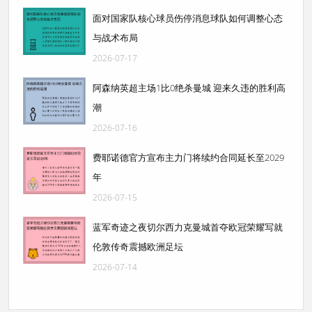
面对国家队核心球员伤停消息球队如何调整心态
与战术布局
2026-07-17
阿森纳英超主场1比0绝杀曼城 迎来久违的胜利高
潮
2026-07-16
费耶诺德官方宣布主力门将续约合同延长至2029
年
2026-07-15
蓝军奇迹之夜切尔西力克曼城首夺欧冠荣耀写就
伦敦传奇震撼欧洲足坛
2026-07-14