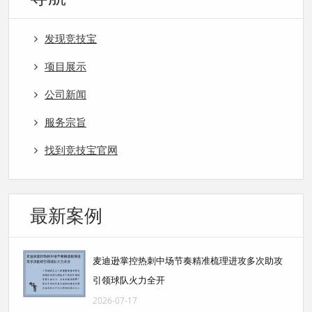
发现竞技宝
项目展示
公司新闻
服务宗旨
找到竞技宝官网
最新案例
麦迪逊掌控热刺中场节奏精准梳理进攻多次助攻
引领球队火力全开
2026-07-17