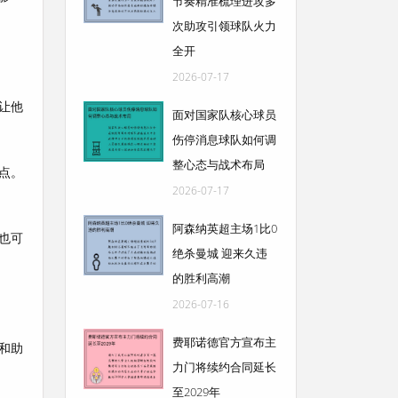
节奏精准梳理进攻多
次助攻引领球队火力
全开
2026-07-17
让他
面对国家队核心球员
伤停消息球队如何调
整心态与战术布局
点。
2026-07-17
阿森纳英超主场1比0
也可
绝杀曼城 迎来久违
的胜利高潮
2026-07-16
费耶诺德官方宣布主
和助
力门将续约合同延长
至2029年