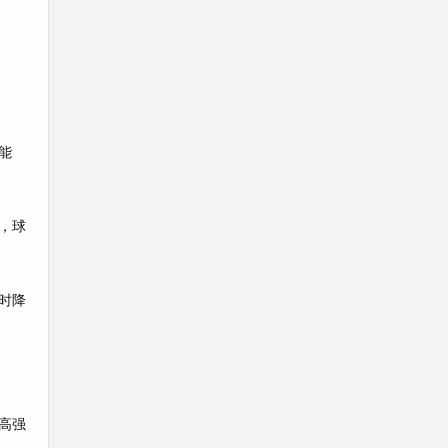
能
，球
时降
高强