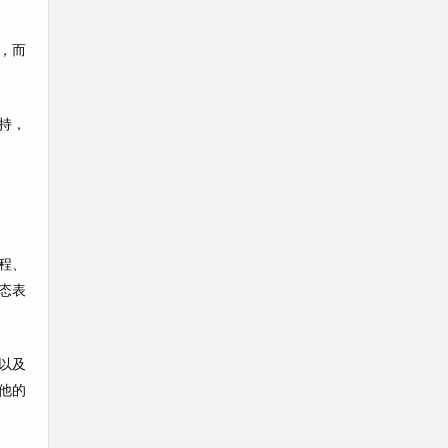
，而
持，
程、
态表
以及
他的