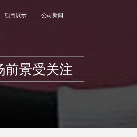
项目展示
公司新闻
网
场前景受关注