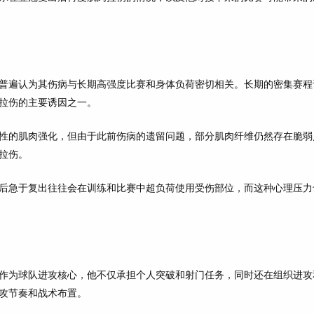
普遍认为其伤病与长期高强度比赛和身体负荷密切相关。长期的密集赛程
拉伤的主要诱因之一。
性的肌肉强化，但由于此前伤病的遗留问题，部分肌肉纤维仍然存在脆弱
拉伤。
后急于复出往往会在训练和比赛中超负荷使用受伤部位，而这种心理压力
作为球队进攻核心，他不仅承担个人突破和射门任务，同时还在组织进攻
攻节奏和战术布置。