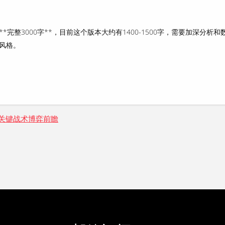
整3000字**，目前这个版本大约有1400-1500字，需要加深分析和
风格。
关键战术博弈前瞻