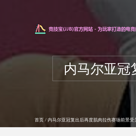
内马尔亚冠
首页
/ 内马尔亚冠复出后再度肌肉拉伤赛场前景受