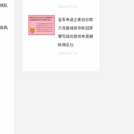
球队
2026-07-15
蓝军奇迹之夜切尔西
病风
力克曼城首夺欧冠荣
耀写就伦敦传奇震撼
欧洲足坛
2026-07-14