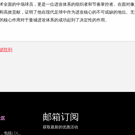
术全面的中场球员，更是一位进攻体系的组织者和节奏掌控者。在面对像
和高效贡献，证明了他在现代足球中作为进攻核心的不可或缺的地位。无
的核心作用对于曼城进攻体系的成功起到了决定性的作用。
键胜利
邮箱订阅
获取最新的优惠活动
，包括LOL、