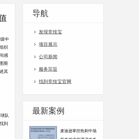
导航
值
发现竞技宝
顶级中
项目展示
组织
间感
公司新闻
图斯
服务宗旨
述其
找到竞技宝官网
最新案例
为球队
找到
麦迪逊掌控热刺中场