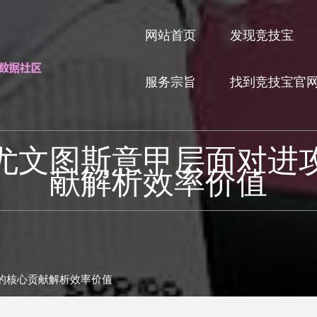
网站首页
发现竞技宝
服务宗旨
找到竞技宝官
尤文图斯意甲层面对进
献解析效率价值
系的核心贡献解析效率价值