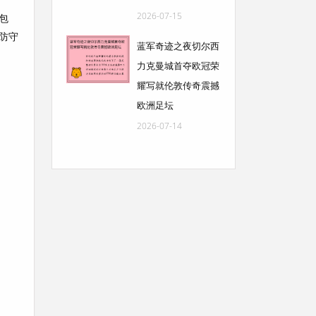
2026-07-15
包
防守
蓝军奇迹之夜切尔西
力克曼城首夺欧冠荣
耀写就伦敦传奇震撼
欧洲足坛
2026-07-14