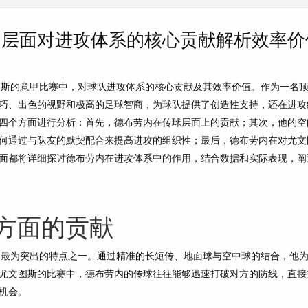
甲层面对进攻体系的核心贡献解析效率价
图斯的意甲比赛中，对球队进攻体系的核心贡献及其效率价值。作为一名
巧、出色的视野和极高的足球智商，为球队提供了创造性支持，还在进攻
四个方面进行分析：首先，德布劳内在传球层面上的贡献；其次，他的空
何通过与队友的默契配合来提高进攻的组织性；最后，德布劳内在对尤文
面都将详细探讨德布劳内在进攻体系中的作用，结合数据和实际表现，阐
方面的贡献
中最为突出的特点之一。通过精准的长短传、地面球与空中球的结合，他
尤文图斯的比赛中，德布劳内的传球往往能够迅速打破对方的防线，直接
机会。