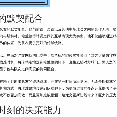
的默契配合
队友的默契配合。他与前锋、边锋以及其他中场球员之间的合作无间，极
内与斯特林、哈兰德等球员之间的互动表现尤为突出。他不仅能够通过精
己的位置，为队友提供更好的传球线路。
点。在面对尤文图斯的比赛中，哈兰德的跑位常常吸引了对方大量防守球
找准时机，将球精准地送到哈兰德的脚下，直接威胁对方球门。两人之间
显了他与队友之间高度的协同配合。
在瞬间判断出队友的跑动路线，并在第一时间做出响应。无论是斯特林的
机和方式，将球准确地传递到队友脚下，为曼城进攻的多点开花提供了基
攻不仅更加高效，而且更加难以预测，给尤文图斯防线带来了巨大的压力
时刻的决策能力