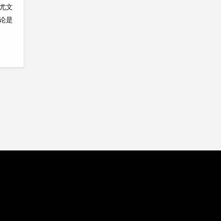
尤文
论是