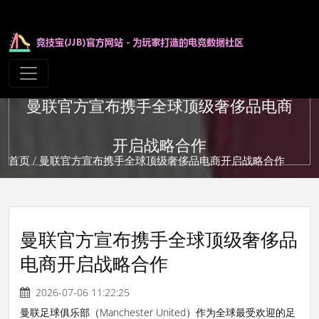
曼联官方宣布携手全球顶级奢侈品电商
开启战略合作
首页
/ 曼联官方宣布携手全球顶级奢侈品电商开启战略合作
曼联官方宣布携手全球顶级奢侈品
电商开启战略合作
2026-07-06 11:22:25
曼联足球俱乐部（Manchester United）作为全球最受欢迎的足