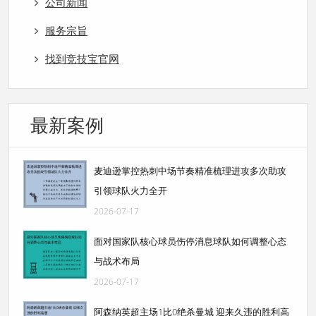
公司新闻
服务宗旨
找到竞技宝官网
最新案例
麦迪逊掌控热刺中场节奏精准梳理进攻多次助攻
引领球队火力全开
2026-07-17
面对国家队核心球员伤停消息球队如何调整心态
与战术布局
2026-07-17
阿森纳英超主场1比0绝杀曼城 迎来久违的胜利高