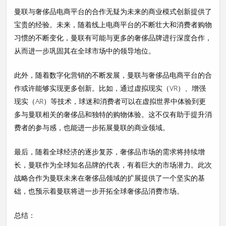
曼联与奢侈品电商平台的合作无疑为未来的商业模式创新提供了
宝贵的经验。未来，随着线上电商平台的不断壮大和消费者购物
习惯的不断变化，曼联有可能与更多的奢侈品牌进行深度合作，
从而进一步巩固其在全球市场中的领导地位。
此外，随着数字化营销的不断发展，曼联与奢侈品电商平台的合
作或许能够实现更多创新。比如，通过虚拟现实（VR）、增强
现实（AR）等技术，球迷和消费者可以在虚拟世界中体验到更
多与曼联相关的奢侈品和独特的购物体验。这不仅有助于提升消
费者的参与感，也能进一步拓展曼联的商业领域。
最后，随着全球经济的逐步复苏，奢侈品市场的需求将持续增
长，曼联作为全球知名品牌的代表，有着巨大的市场潜力。此次
战略合作为曼联未来在奢侈品领域的扩展提供了一个坚实的基
础，也预示着曼联将进一步开拓全球奢侈品消费市场。
总结：