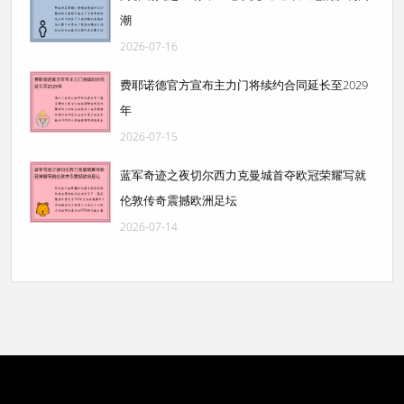
潮
2026-07-16
费耶诺德官方宣布主力门将续约合同延长至2029
年
2026-07-15
蓝军奇迹之夜切尔西力克曼城首夺欧冠荣耀写就
伦敦传奇震撼欧洲足坛
2026-07-14