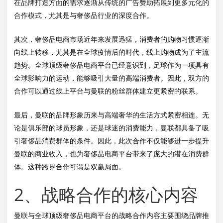
在品牌打造方面的需求逐渐从传统的广告赞助拓展到更多元化的
合作模式，尤其是与奢侈品行业的深度合作。
其次，奢侈品电商市场近年来发展迅猛，消费者的购物习惯逐渐
向线上转移，尤其是在全球疫情后的时代，线上购物成为了主流
趋势。全球顶级奢侈品电商平台已经意识到，足球作为一项具有
全球影响力的运动，能够吸引大量的高端消费者。因此，双方的
合作可以通过线上平台与曼联的粉丝群体建立更紧密的联系。
最后，曼联的品牌形象历来与高端奢华的生活方式紧密相连。无
论是俱乐部的球员形象，还是球迷的消费能力，曼联都具备了吸
引奢侈品消费群体的条件。因此，此次合作不仅能够进一步提升
曼联的商业收入，也为奢侈品电商平台带来了庞大的潜在消费群
体。这种跨界合作可谓是双赢局面。
2、战略合作的核心内容
曼联与全球顶级奢侈品电商平台的战略合作内容主要围绕品牌推