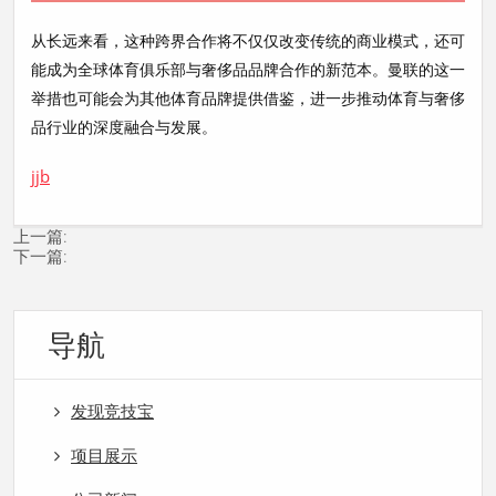
从长远来看，这种跨界合作将不仅仅改变传统的商业模式，还可
能成为全球体育俱乐部与奢侈品品牌合作的新范本。曼联的这一
举措也可能会为其他体育品牌提供借鉴，进一步推动体育与奢侈
品行业的深度融合与发展。
jjb
上一篇:
下一篇:
导航
发现竞技宝
项目展示