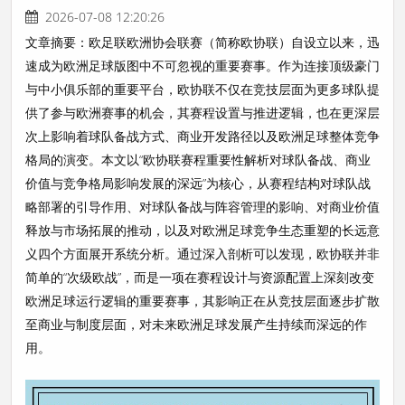
2026-07-08 12:20:26
文章摘要：欧足联欧洲协会联赛（简称欧协联）自设立以来，迅
速成为欧洲足球版图中不可忽视的重要赛事。作为连接顶级豪门
与中小俱乐部的重要平台，欧协联不仅在竞技层面为更多球队提
供了参与欧洲赛事的机会，其赛程设置与推进逻辑，也在更深层
次上影响着球队备战方式、商业开发路径以及欧洲足球整体竞争
格局的演变。本文以“欧协联赛程重要性解析对球队备战、商业
价值与竞争格局影响发展的深远”为核心，从赛程结构对球队战
略部署的引导作用、对球队备战与阵容管理的影响、对商业价值
释放与市场拓展的推动，以及对欧洲足球竞争生态重塑的长远意
义四个方面展开系统分析。通过深入剖析可以发现，欧协联并非
简单的“次级欧战”，而是一项在赛程设计与资源配置上深刻改变
欧洲足球运行逻辑的重要赛事，其影响正在从竞技层面逐步扩散
至商业与制度层面，对未来欧洲足球发展产生持续而深远的作
用。