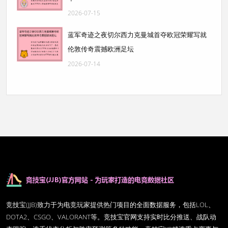
2026-07-15
蓝军奇迹之夜切尔西力克曼城首夺欧冠荣耀写就
伦敦传奇震撼欧洲足坛
2026-07-14
竞技宝(JJB)致力于为电竞玩家提供热门项目的全面数据服务，包括LOL、
DOTA2、CSGO、VALORANT等。竞技宝官网支持实时比分推送、战队动