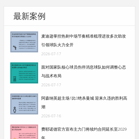
最新案例
麦迪逊掌控热刺中场节奏精准梳理进攻多次助攻
引领球队火力全开
2026-07-17
面对国家队核心球员伤停消息球队如何调整心态
与战术布局
2026-07-17
阿森纳英超主场1比0绝杀曼城 迎来久违的胜利高
潮
2026-07-16
费耶诺德官方宣布主力门将续约合同延长至2029
年