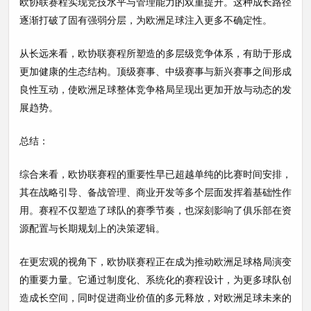
欧协联赛程实现竞技水平与管理能力的双重提升。这种成长路径
逐渐打破了固有强弱分层，为欧洲足球注入更多不确定性。
从长远来看，欧协联赛程所塑造的多层级竞争体系，有助于形成
更加健康的生态结构。顶级赛事、中级赛事与新兴赛事之间形成
良性互动，使欧洲足球整体竞争格局呈现出更加开放与动态的发
展趋势。
总结：
综合来看，欧协联赛程的重要性早已超越单纯的比赛时间安排，
其在战略引导、备战管理、商业开发等多个层面发挥着基础性作
用。赛程不仅塑造了球队的赛季节奏，也深刻影响了俱乐部在资
源配置与长期规划上的决策逻辑。
在更宏观的视角下，欧协联赛程正在成为推动欧洲足球格局演变
的重要力量。它通过制度化、系统化的赛程设计，为更多球队创
造成长空间，同时促进商业价值的多元释放，对欧洲足球未来的