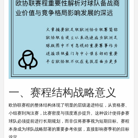
一、赛程结构战略意义
欧协联赛程的整体结构体现了明显的层级递进特征，从资格赛、
小组赛到淘汰赛，比赛密度与强度逐步提升。这种设计使得参赛
球队必须提前进行长期规划，而非仅将赛事视为短期目标。赛程
本身成为球队战略部署的重要参考依据，直接影响赛季初的目标
设定。