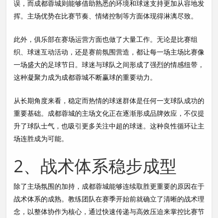
误，而成都蓉城则能够借助熟悉的环境和球迷支持更加从容地发
挥。主场优势在比赛节奏、情绪控制等方面体现得淋漓尽致。
此外，俱乐部在赛场运营方面也做了大量工作。无论是比赛组
织、球迷互动活动，还是赛前氛围营造，都让每一场主场比赛像
一场盛大的足球节日。球迷与球队之间形成了强烈的情感纽带，
这种凝聚力成为成都蓉城不断赢球的重要动力。
从长期角度来看，稳定而热情的球迷群体是任何一支球队成功的
重要基础。成都蓉城的主场文化正在逐渐形成品牌效应，不仅提
升了球队士气，也吸引更多关注中超的球迷。这种良性循环让主
场连胜成为可能。
2、战术体系稳步成型
除了主场氛围的加持，成都蓉城能够连续取胜更重要的原因在于
战术体系的成熟。教练团队在赛季开始前就确立了清晰的战术理
念，以整体协作为核心，通过快速传递与高效压迫来掌控比赛节