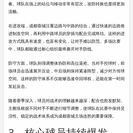
奏。球队在场上的站位与移动非常有层次，攻防转换也显得更加
流畅。
在进攻端，成都蓉城注重边路与中路的结合，通过快速的边路推
进制造空间，再利用中路球员的穿插与配合完成终结。这样的进
攻方式既具有速度，也富有变化，让对手难以防范。多场比赛
中，球队都能通过耐心组织最终撕开对手防线。
防守方面，球队则强调整体协防和高位逼抢。当对手控球时，前
场球员会迅速展开压迫，中后场则保持紧凑阵型，减少对方传球
空间。这样的防守体系不仅能够迅速夺回球权，还能在第一时间
发起反击。
随着赛季深入，球员对战术的理解越来越深，配合也愈发默契。
主教练根据不同对手不断进行细节调整，使球队在比赛中保持灵
活性。稳定的战术体系成为成都蓉城主场连胜的重要保障。
3、核心球员持续爆发