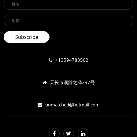
+13594780502
天长市润踩之泽297号
unmatched@hotmail.com