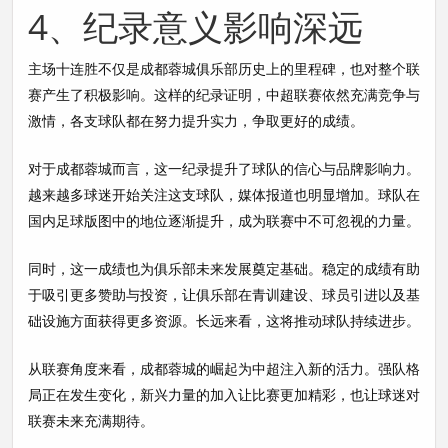
4、纪录意义影响深远
主场十连胜不仅是成都蓉城俱乐部历史上的里程碑，也对整个联
赛产生了积极影响。这样的纪录证明，中超联赛依然充满竞争与
激情，各支球队都在努力提升实力，争取更好的成绩。
对于成都蓉城而言，这一纪录提升了球队的信心与品牌影响力。
越来越多球迷开始关注这支球队，媒体报道也明显增加。球队在
国内足球版图中的地位逐渐提升，成为联赛中不可忽视的力量。
同时，这一成绩也为俱乐部未来发展奠定基础。稳定的成绩有助
于吸引更多赞助与投资，让俱乐部在青训建设、球员引进以及基
础设施方面获得更多资源。长远来看，这将推动球队持续进步。
从联赛角度来看，成都蓉城的崛起为中超注入新的活力。强队格
局正在发生变化，新兴力量的加入让比赛更加精彩，也让球迷对
联赛未来充满期待。