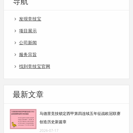
导航
发现竞技宝
项目展示
公司新闻
服务宗旨
找到竞技宝官网
最新文章
马德里竞技锁定西甲第四连续五年征战欧冠联赛
创造历史新篇章
2026-07-17