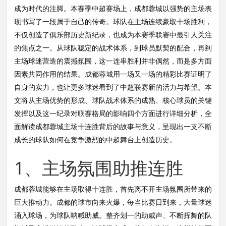
成为时代的注脚。本赛季中超赛场上，成都蓉城以强势的主场表
现书写了一段属于自己的传奇。球队在主场连续豪取十场胜利，
不仅创造了俱乐部历史新纪录，也成为本赛季联赛中最引人关注
的焦点之一。从球队稳定的战术体系，到球员默契的配合，再到
主场球迷营造的震撼氛围，这一连串胜利并非偶然，而是多方面
因素共同作用的结果。成都蓉城用一场又一场的精彩比赛证明了
自身的实力，也让更多球迷看到了中超联赛新的活力与希望。本
文将从主场优势的形成、球队战术体系的成熟、核心球员的关键
发挥以及这一纪录对联赛格局的影响四个方面进行详细分析，全
面解读成都蓉城主场十连胜背后的故事与意义，呈现出一支不断
成长的球队如何在竞争激烈的中超舞台上创造历史。
1、主场氛围助推连胜
成都蓉城能够在主场取得十连胜，首先离不开主场氛围所带来的
巨大推动力。成都的球市向来火爆，每当比赛日到来，大量球迷
涌入球场，为球队呐喊助威。整齐划一的助威声、不断挥舞的队