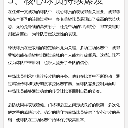
在任何一支成功的球队中，核心球员的表现都至关重要。成都蓉
城在本赛季的连胜过程中，多名关键球员展现出了极高的竞技状
态。无论是锋线的高效射手，还是中场的组织核心，都在关键时
刻挺身而出，为球队贡献决定性的表现。
锋线球员在进攻端的稳定输出尤为关键。多场主场比赛中，成都
蓉城都能在关键时刻通过前锋的个人能力打破僵局。这些进球不
仅为球队带来胜利，也极大提升了全队的信心。
中场球员则承担着连接攻防的任务。他们在比赛中不断跑动，通
过精准传球和视野调度掌控比赛节奏。当球队需要控制局面时，
中场球员能够通过稳健的传导让比赛回到自己的节奏。
后防线同样表现稳健。门将和后卫之间形成良好的默契，多次化
解对手的威胁进攻。稳定的防守为前场球员提供了安心进攻的基
础，使球队在主场比赛中始终保持较高胜率。