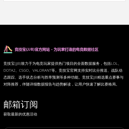
竞技宝(JJB)致力于为电竞玩家提供热门项目的全面数据服务，包括LOL、
DOTA2、CSGO、VALORANT等。竞技宝官网支持实时比分推送、战队动
态跟踪、选手状态分析与胜率预测等多种功能。竞技宝JJB精选重点赛事与
对阵推荐，伴随详细数据报告与趋势解读，让用户快速了解比赛格局。
邮箱订阅
获取最新的优惠活动