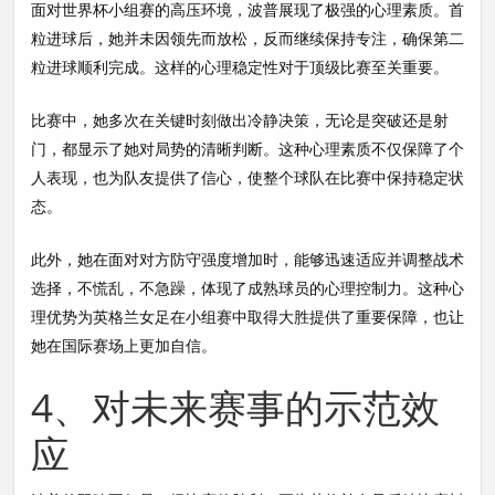
面对世界杯小组赛的高压环境，波普展现了极强的心理素质。首
粒进球后，她并未因领先而放松，反而继续保持专注，确保第二
粒进球顺利完成。这样的心理稳定性对于顶级比赛至关重要。
比赛中，她多次在关键时刻做出冷静决策，无论是突破还是射
门，都显示了她对局势的清晰判断。这种心理素质不仅保障了个
人表现，也为队友提供了信心，使整个球队在比赛中保持稳定状
态。
此外，她在面对对方防守强度增加时，能够迅速适应并调整战术
选择，不慌乱，不急躁，体现了成熟球员的心理控制力。这种心
理优势为英格兰女足在小组赛中取得大胜提供了重要保障，也让
她在国际赛场上更加自信。
4、对未来赛事的示范效
应