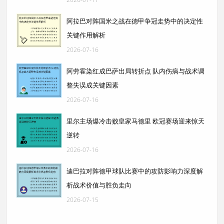
阿拉巴对阵国米之战在德甲争冠走势中的决定性
关键作用解析
2026-07-16
阿劳霍染红成巴萨出局转折点 队内伤病与战术调
整失误成关键因素
2026-07-16
里尔主场爆冷击败皇家马德里 欧冠赛场迎来惊天
逆转
2026-07-16
迪巴拉对阵德甲球队比赛中的攻防影响力深度解
析战术价值与胜负走向
2026-07-15