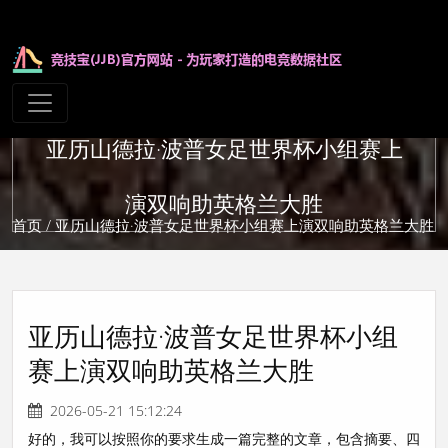
亚历山德拉·波普女足世界杯小组赛上
演双响助英格兰大胜
首页
/ 亚历山德拉·波普女足世界杯小组赛上演双响助英格兰大胜
亚历山德拉·波普女足世界杯小组
赛上演双响助英格兰大胜
2026-05-21 15:12:24
好的，我可以按照你的要求生成一篇完整的文章，包含摘要、四