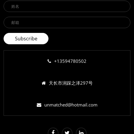
+13594780502
天长市润踩之泽297号
unmatched@hotmail.com