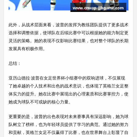
此外，从战术层面来看，波普的发挥为教练团队提供了更多战术
选择和调整依据，使球队在后续比赛中可以根据她的能力制定更
灵活的策略。她的表现不仅影响比赛结果，也对整个球队的长期
发展具有积极作用。
总结：
亚历山德拉·波普在女足世界杯小组赛中的双响进球，不仅展现
了她卓越的个人技术和出色的战术意识，也体现了英格兰女足整
体实力的提升。她在比赛中展现出的心理素质和比赛掌控力，使
她成为球队不可或缺的核心力量。
更重要的是，波普的出色表现对未来赛事具有深远影响，她为球
队树立了榜样，也为年轻球员提供了学习的典范。通过她的努力
和贡献，英格兰女足不仅赢得了比赛，也在世界舞台上彰显了自