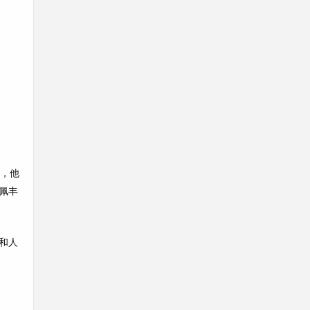
悟，他
佩丰
和人