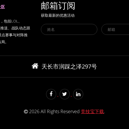
邮箱订阅
获取最新的优惠活动
，包括LOL、
比分推送、战队动态跟
重点赛事与对阵推
格局。
天长市润踩之泽297号
2026 All Rights Reserved
竞技宝下载
.