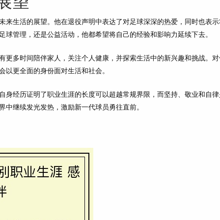
展望
未来生活的展望。他在退役声明中表达了对足球深深的热爱，同时也表示
足球管理，还是公益活动，他都希望将自己的经验和影响力延续下去。
有更多时间陪伴家人，关注个人健康，并探索生活中的新兴趣和挑战。对
会以更全面的身份面对生活和社会。
自身经历证明了职业生涯的长度可以超越常规界限，而坚持、敬业和自律
界中继续发光发热，激励新一代球员勇往直前。