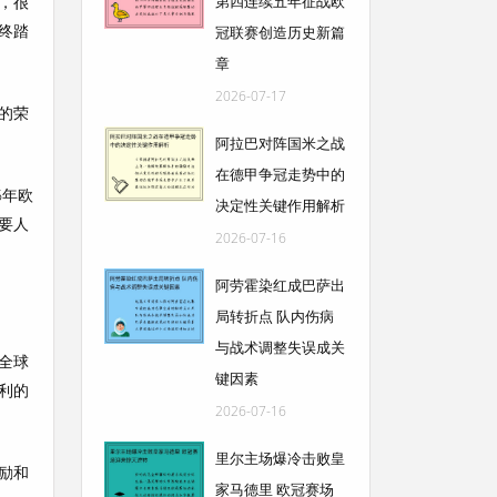
，很
第四连续五年征战欧
终踏
冠联赛创造历史新篇
章
2026-07-17
的荣
阿拉巴对阵国米之战
在德甲争冠走势中的
6年欧
决定性关键作用解析
要人
2026-07-16
阿劳霍染红成巴萨出
局转折点 队内伤病
与战术调整失误成关
全球
键因素
利的
2026-07-16
里尔主场爆冷击败皇
励和
家马德里 欧冠赛场