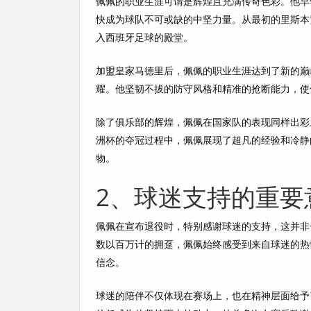
佩佩的职业生涯可谓是辉煌且充满传奇色彩。他早
快成为球队不可或缺的中坚力量。从最初的里斯本
入西班牙足球的殿堂。
加盟皇家马德里后，佩佩的职业生涯达到了新的巅
耀。他坚韧不拔的防守风格和精准的抢断能力，使
除了俱乐部的辉煌，佩佩在国家队的表现同样出彩
洲杯的夺冠过程中，佩佩展现了超凡的经验和冷静
物。
2、球迷支持的重要
佩佩在宣布退役时，特别感谢球迷的支持，这并非
数以百万计的拥趸，佩佩始终感受到来自球迷的热
信念。
球迷的陪伴不仅体现在赛场上，也在精神层面给予