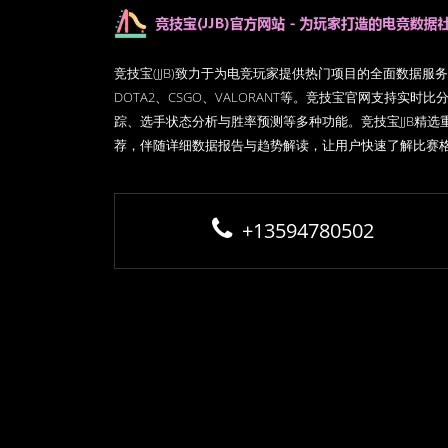
竞技宝(JJB)致力于为电竞玩家提供热门项目的全面数据服务
DOTA2、CSGO、VALORANT等。竞技宝官网支持实时
踪、选手状态分析与胜率预测等多种功能。竞技宝JJB精选
荐，伴随详细数据报告与趋势解读，让用户快速了解比赛
+13594780502