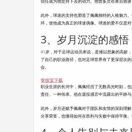
信任成为他坚持下去的动力。他曾多次在赛后致谢
此外，球迷的支持也塑造了佩佩独特的人格魅力。
环，使他成为真正的球迷偶像。球迷的爱不仅是对
3、岁月沉淀的感悟
41岁，对于足球运动员来说，是难以想象的高龄
了自己的职业路径，也对足球世界有了更深层次的
会。
竞技宝下载
职业生涯的长河中，佩佩经历了无数高光时刻，也
责任、一种传承。他在退役感言中流露出的平静与
此外，岁月还赋予佩佩对于团队和友情的深刻理解
分享荣誉，也懂得如何在胜利与失败中保持平衡。