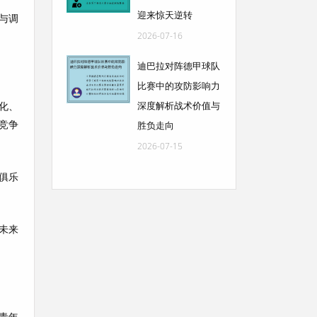
迎来惊天逆转
与调
2026-07-16
迪巴拉对阵德甲球队
比赛中的攻防影响力
化、
深度解析战术价值与
竞争
胜负走向
2026-07-15
俱乐
未来
青年