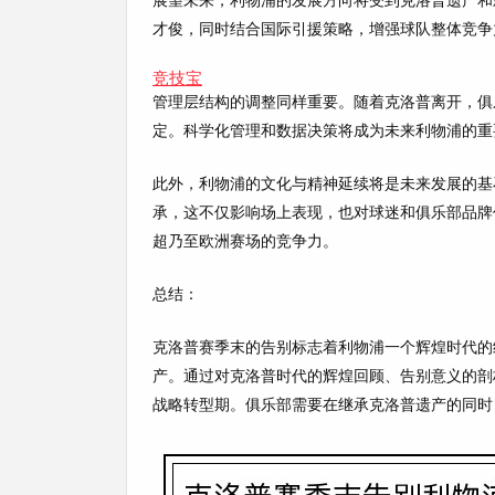
才俊，同时结合国际引援策略，增强球队整体竞争
竞技宝
管理层结构的调整同样重要。随着克洛普离开，俱
定。科学化管理和数据决策将成为未来利物浦的重
此外，利物浦的文化与精神延续将是未来发展的基
承，这不仅影响场上表现，也对球迷和俱乐部品牌
超乃至欧洲赛场的竞争力。
总结：
克洛普赛季末的告别标志着利物浦一个辉煌时代的
产。通过对克洛普时代的辉煌回顾、告别意义的剖
战略转型期。俱乐部需要在继承克洛普遗产的同时