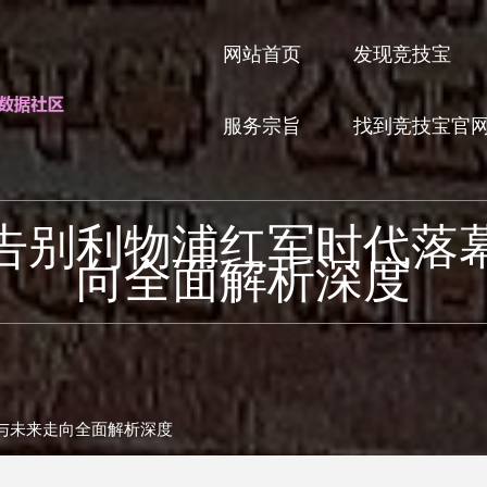
网站首页
发现竞技宝
服务宗旨
找到竞技宝官
告别利物浦红军时代落
向全面解析深度
建与未来走向全面解析深度