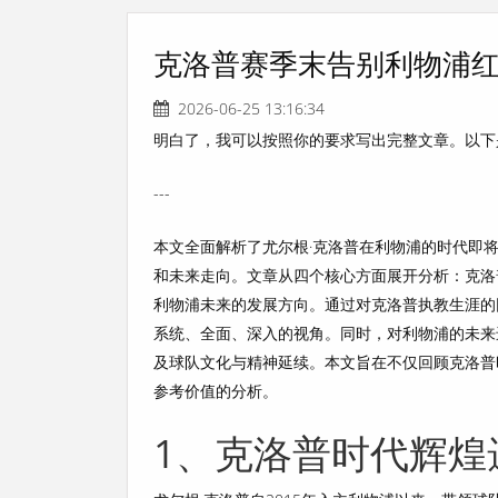
克洛普赛季末告别利物浦
2026-06-25 13:16:34
明白了，我可以按照你的要求写出完整文章。以下
---
本文全面解析了尤尔根·克洛普在利物浦的时代即
和未来走向。文章从四个核心方面展开分析：克洛
利物浦未来的发展方向。通过对克洛普执教生涯的
系统、全面、深入的视角。同时，对利物浦的未来
及球队文化与精神延续。本文旨在不仅回顾克洛普
参考价值的分析。
1、克洛普时代辉煌