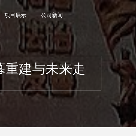
项目展示
公司新闻
网
幕重建与未来走