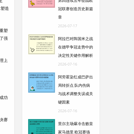
足
第四连续五年征战欧
术塑造
冠联赛创造历史新篇
章
2026-07-17
重塑
了强
阿拉巴对阵国米之战
在德甲争冠走势中的
决定性关键作用解析
理上
2026-07-16
阿劳霍染红成巴萨出
局转折点 队内伤病
与战术调整失误成关
成功
键因素
2026-07-16
决赛
里尔主场爆冷击败皇
家马德里 欧冠赛场