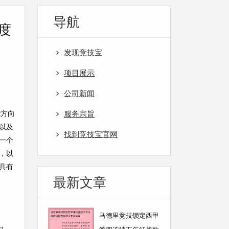
导航
度
发现竞技宝
项目展示
公司新闻
能方向
服务宗旨
以及
找到竞技宝官网
一个
，以
具有
最新文章
马德里竞技锁定西甲