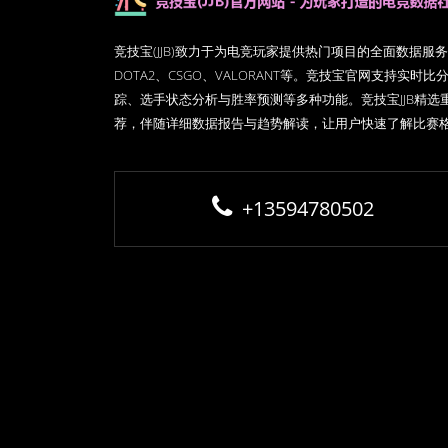
竞技宝(JJB)致力于为电竞玩家提供热门项目的全面数据服务
DOTA2、CSGO、VALORANT等。竞技宝官网支持实时
踪、选手状态分析与胜率预测等多种功能。竞技宝JJB精选
荐，伴随详细数据报告与趋势解读，让用户快速了解比赛
+13594780502