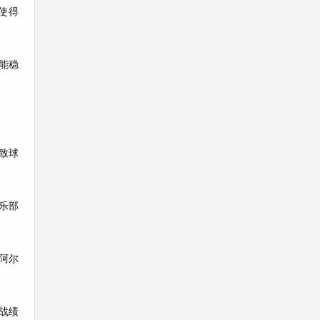
使得
能稳
致球
乐部
阿尔
战绩