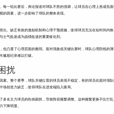
。每一轮比赛后，舆论报道对球队不胜的强调，让球员在心理上形成负面
视的因素，进一步影响了球队的整体表现。
突出。缺乏有效的激励机制和心理干预措施，使得球员无法在短时间内恢
与士气低迷成为战绩低迷的重要催化剂。
，也凸显了心理层面的脆弱。面对强敌或关键比赛时，球队心理防线的薄
何尴尬纪录难以打破。
困扰
因素。整个赛季，球队关键位置的球员表现不稳定，有的球员在面对强队
中场创造力缺乏，使得球队在进攻端陷入僵局。
了多名主力球员的伤病困扰，导致阵容频繁调整。这种频繁更换不仅打乱
力下降明显。