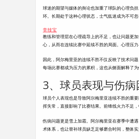
球迷的期望与媒体的舆论也加重了球队的心理负担
环。长期处于这种心理状态，士气低迷成为不可忽
竞技宝
教练和管理层在心理疏导上的不足，也让问题更加
心，从而在连续比赛中延续不胜的局面。心理压力
因此，阿尔梅里亚的连续不胜不仅反映了技术问题
每场比赛都成为压力的累积，这也从侧面解释了为
3、球员表现与伤病
球员个人表现也是导致阿尔梅里亚连续不胜的重要
挥失常，直接影响了比赛结果。前锋线火力不足，
伤病问题更是雪上加霜。阿尔梅里亚在赛季中遭遇
术体系，也让替补球员缺乏足够磨合时间，整体实