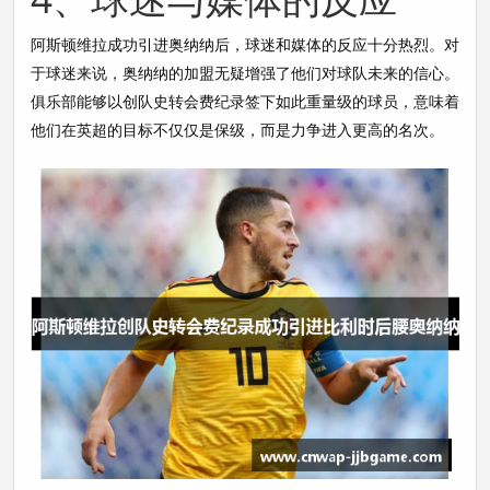
阿斯顿维拉成功引进奥纳纳后，球迷和媒体的反应十分热烈。对
于球迷来说，奥纳纳的加盟无疑增强了他们对球队未来的信心。
俱乐部能够以创队史转会费纪录签下如此重量级的球员，意味着
他们在英超的目标不仅仅是保级，而是力争进入更高的名次。