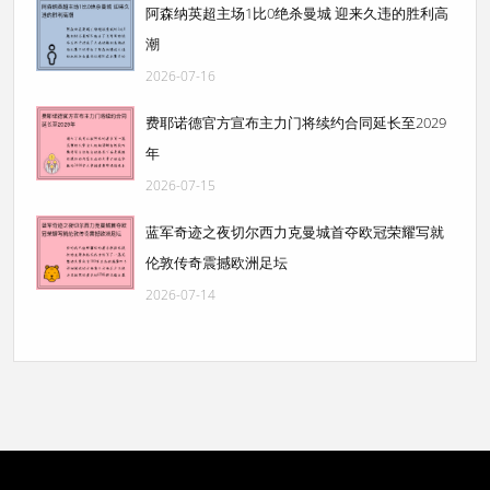
阿森纳英超主场1比0绝杀曼城 迎来久违的胜利高
潮
2026-07-16
费耶诺德官方宣布主力门将续约合同延长至2029
年
2026-07-15
蓝军奇迹之夜切尔西力克曼城首夺欧冠荣耀写就
伦敦传奇震撼欧洲足坛
2026-07-14