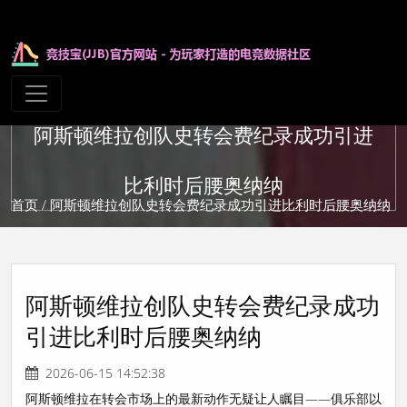
阿斯顿维拉创队史转会费纪录成功引进
比利时后腰奥纳纳
首页
/ 阿斯顿维拉创队史转会费纪录成功引进比利时后腰奥纳纳
阿斯顿维拉创队史转会费纪录成功
引进比利时后腰奥纳纳
2026-06-15 14:52:38
阿斯顿维拉在转会市场上的最新动作无疑让人瞩目——俱乐部以