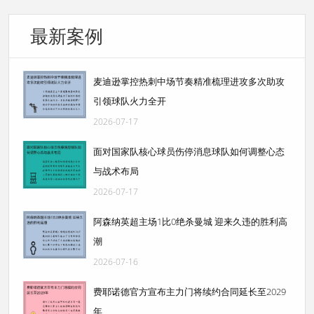
最新案例
麦迪逊掌控热刺中场节奏精准梳理进攻多次助攻
引领球队火力全开
2026-07-17
面对国家队核心球员伤停消息球队如何调整心态
与战术布局
2026-07-17
阿森纳英超主场1比0绝杀曼城 迎来久违的胜利高
潮
2026-07-16
费耶诺德官方宣布主力门将续约合同延长至2029
年