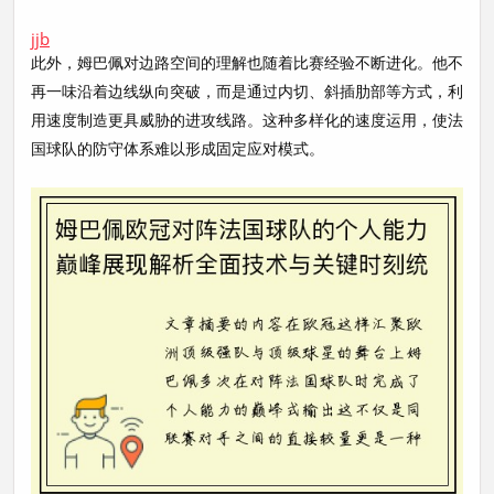
jjb
此外，姆巴佩对边路空间的理解也随着比赛经验不断进化。他不
再一味沿着边线纵向突破，而是通过内切、斜插肋部等方式，利
用速度制造更具威胁的进攻线路。这种多样化的速度运用，使法
国球队的防守体系难以形成固定应对模式。