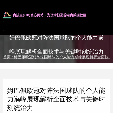
姆巴佩欧冠对阵法国球队的个人能力巅
峰展现解析全面技术与关键时刻统治力
首页
/ 姆巴佩欧冠对阵法国球队的个人能力巅峰展现解析全面技
术与关键时刻统治力
姆巴佩欧冠对阵法国球队的个人能
力巅峰展现解析全面技术与关键时
刻统治力