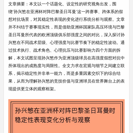
文章摘要：本文以一个话题化、设定性的研究视角出发，围
绕“孙兴慜在亚洲杯对阵巴黎圣日耳曼”这一跨赛事、跨体系的假
想对抗场景，对其稳定性表现的变化进行系统分析与观察。文章
并不纠结于赛事现实性，而是借助亚洲杯国家队高压环境与巴黎
圣日耳曼所代表的欧洲顶级俱乐部强度之间的对比，深入探讨孙
兴慜在不同战术层级、心理强度与比赛节奏下的稳定性波动。通
过技术执行、战术角色、心理抗压与比赛影响力四个方面的拆
解，本文试图呈现孙兴慜作为亚洲顶级球员在高强度假想对抗中
所体现出的成熟度与局限性。全文力求在宏观与细节之间建立联
系，揭示稳定性并非单一能力，而是多重因素交织下的综合结
果，从而为理解孙兴慜的竞技价值与亚洲球员在世界舞台上的表
现提供更立体的观察框架。