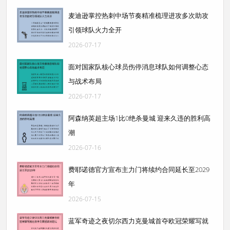
麦迪逊掌控热刺中场节奏精准梳理进攻多次助攻
引领球队火力全开
2026-07-17
面对国家队核心球员伤停消息球队如何调整心态
与战术布局
2026-07-17
阿森纳英超主场1比0绝杀曼城 迎来久违的胜利高
潮
2026-07-16
费耶诺德官方宣布主力门将续约合同延长至2029
年
2026-07-15
蓝军奇迹之夜切尔西力克曼城首夺欧冠荣耀写就