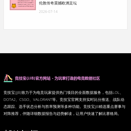
伦敦传奇震撼欧洲足坛
2026-07-14
竞技宝(JJB)致力于为电竞玩家提供热门项目的全面数据服务，包括LOL、
DOTA2、CSGO、VALORANT等。竞技宝官网支持实时比分推送、战队动
态跟踪、选手状态分析与胜率预测等多种功能。竞技宝JJB精选重点赛事与
对阵推荐，伴随详细数据报告与趋势解读，让用户快速了解比赛格局。