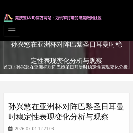
孙兴慜在亚洲杯对阵巴黎圣日耳曼时稳
定性表现变化分析与观察
首页
/ 孙兴慜在亚洲杯对阵巴黎圣日耳曼时稳定性表现变化分析
与观察
孙兴慜在亚洲杯对阵巴黎圣日耳曼
时稳定性表现变化分析与观察
2026-07-01 12:21:03