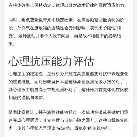
在整体效率上保持稳定，体现出其对战术纪律的高度适应能力。
同时，角色变化也带来不稳定因素。在需要频繁回撤协防的阶
段，孙兴慜在进攻端的连续性会受到影响，表现出阶段性“隐
身”。这种波动并非个人状态问题，而是战术牺牲下的必然结
果。
心理抗压能力评估
心理层面的稳定性，是分析孙兴慜在高强度假想对抗中表现变化
的重要维度。面对巴黎圣日耳曼这样象征欧洲顶级水准的对手，
其心理压力明显高于常规亚洲杯对手，这种压力首先体现在比赛
初段的谨慎与试探。
随着比赛推进，孙兴慜往往能够通过一次成功突破或关键射门迅
速完成心理调适，其专注度与自信心随之回升。这种自我修复能
力，使其心理状态呈现出“先波动、后稳定”的曲线特征。