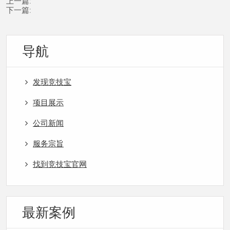
上一篇:
下一篇:
导航
发现竞技宝
项目展示
公司新闻
服务宗旨
找到竞技宝官网
最新案例