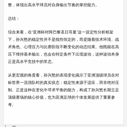
整，体现出高水平球员对自身输出节奏的掌控能力。
总结：
综合来看，在“亚洲杯对阵巴黎圣日耳曼”这一设定性分析框架
下，孙兴慜的稳定性并不是线性恒定的，而是随着技术环境、战
术角色、心理压力与比赛阶段不断变化的动态结果。他既能在高
压下维持基本输出，也会在特定条件下出现波动，这种波动本身
正是高水平竞技中的常态。
从更宏观的角度看，孙兴慜的表现变化揭示了亚洲顶级球员在对
标世界一流强队时的真实状态：稳定性来源于适应，而非绝对压
制。正是这种在变化中寻求平衡的能力，构成了孙兴慜长期立足
顶级赛场的核心价值，也为亚洲足球的个体发展提供了重要参
考。